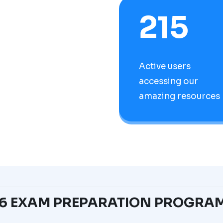
215
Active users
accessing our
amazing resources
026 EXAM PREPARATION PROGRA