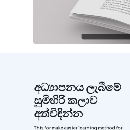
අධ්‍යාපනය ලැබීමේ
සුමිහිරි කලාව
අත්විඳින්න
This for make easier learning method for