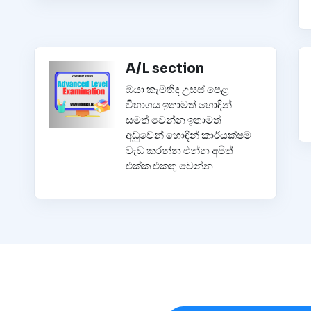
A/L section
ඔයා කැමතිද උසස් පෙළ
විභාගය ඉතාමත් හොඳින්
සමත් වෙන්න ඉතාමත්
අඩුවෙන් හොඳින් කාර්යක්ෂම
වැඩ කරන්න එන්න අපිත්
එක්ක එකතු වෙන්න