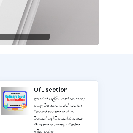
O/L section
ඉතාමත් ලේසියෙන් සාමාන්‍ය
පෙළ විභාගය සමත් වන්න
විෂයන් ඉගෙන ගන්න
විෂයන් ලේසියෙන්ම මතක
තියාගන්න එකතු වෙන්න
අපිත් එක්ක